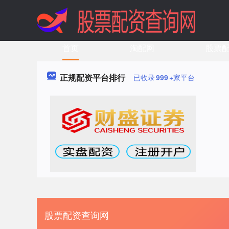
首页
淘配网
股票
正规配资平台排行
已收录
999
+家平台
股票配资查询网