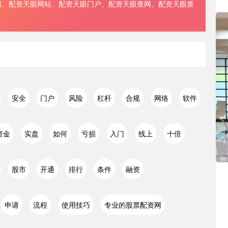
网、配资天眼网站、配资天眼门户、配资天眼查网、配资天眼查
。
安全
门户
风险
杠杆
合规
网络
软件
资金
实盘
如何
亏损
入门
线上
十倍
股市
开通
排行
条件
融资
申请
流程
使用技巧
专业的股票配资网