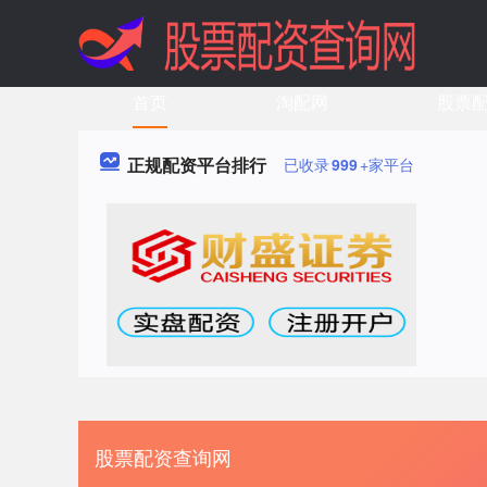
首页
淘配网
股票
正规配资平台排行
已收录
999
+家平台
股票配资查询网