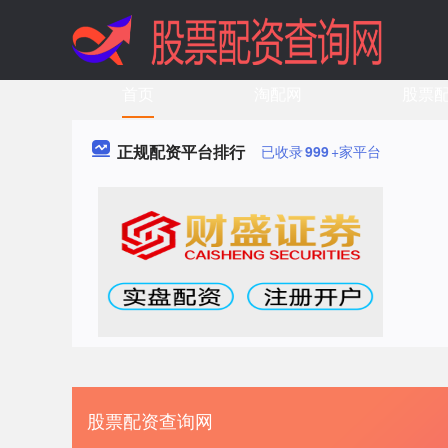
首页
淘配网
股票
正规配资平台排行
已收录
999
+家平台
股票配资查询网