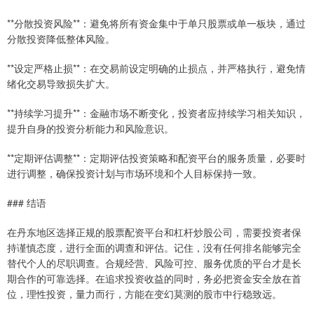
**分散投资风险**：避免将所有资金集中于单只股票或单一板块，通过
分散投资降低整体风险。
**设定严格止损**：在交易前设定明确的止损点，并严格执行，避免情
绪化交易导致损失扩大。
**持续学习提升**：金融市场不断变化，投资者应持续学习相关知识，
提升自身的投资分析能力和风险意识。
**定期评估调整**：定期评估投资策略和配资平台的服务质量，必要时
进行调整，确保投资计划与市场环境和个人目标保持一致。
### 结语
在丹东地区选择正规的股票配资平台和杠杆炒股公司，需要投资者保
持谨慎态度，进行全面的调查和评估。记住，没有任何排名能够完全
替代个人的尽职调查。合规经营、风险可控、服务优质的平台才是长
期合作的可靠选择。在追求投资收益的同时，务必把资金安全放在首
位，理性投资，量力而行，方能在变幻莫测的股市中行稳致远。