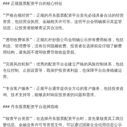
### 正规股票配资平台的核心特征
**严格合规经营**：正规的丹东股票配资平台首先必须具备合法的经营
资质，包括营业执照、金融相关许可等。这些平台会明确展示其监管
信息，让投资者能够查证其合法性。
**透明收费体系**：正规杠杆炒股公司会明确公示所有费用标准，包括
利息、管理费等，没有任何隐藏收费。投资者在选择前应仔细了解费
用结构，避免因不透明收费导致收益受损。
**完善风控机制**：优秀的配资平台会建立严格的风险控制体系，包括
仓位控制、止损设置等，既保护投资者利益，也保障平台自身稳健运
营。
**专业客户服务**：正规平台通常提供全方位的客户服务，包括投资咨
询、技术支持等，能够及时响应投资者的问题和需求。
### 丹东股票配资平台选择指南
**核查平台资质**：在选择丹东股票配资平台时，首先要核查其工商注
册信息、金融业务许可等资质文件。可以通过国家企业信用信息公示