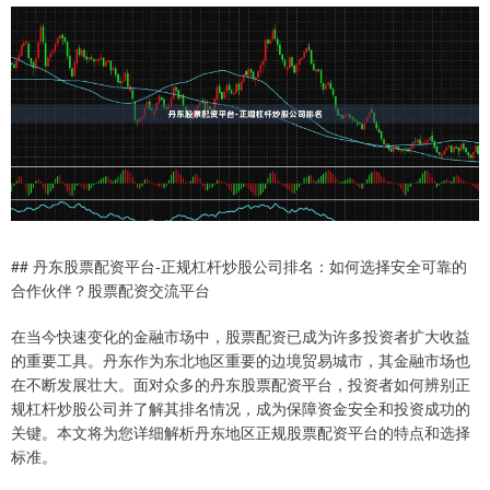
## 丹东股票配资平台-正规杠杆炒股公司排名：如何选择安全可靠的
合作伙伴？股票配资交流平台
在当今快速变化的金融市场中，股票配资已成为许多投资者扩大收益
的重要工具。丹东作为东北地区重要的边境贸易城市，其金融市场也
在不断发展壮大。面对众多的丹东股票配资平台，投资者如何辨别正
规杠杆炒股公司并了解其排名情况，成为保障资金安全和投资成功的
关键。本文将为您详细解析丹东地区正规股票配资平台的特点和选择
标准。