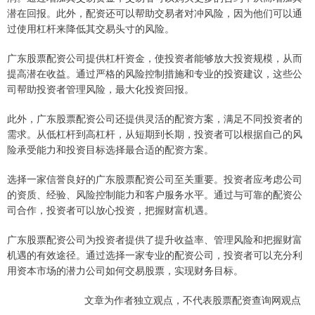
潜在回报。此外，配资还可以帮助交易者对冲风险，因为他们可以通
过使用杠杆来降低其交易头寸的风险。
广东股票配资公司提供杠杆资金，使投资者能够放大投资规模，从而
提高潜在收益。通过严格的风险控制措施和专业的投资建议，这些公
司帮助投资者管理风险，最大化投资回报。
此外，广东股票配资公司还提供灵活的配资方案，满足不同投资者的
需求。从低杠杆到高杠杆，从短期到长期，投资者可以根据自己的风
险承受能力和投资目标选择最合适的配资方案。
选择一家信誉良好的广东股票配资公司至关重要。投资者应考虑公司
的资质、经验、风险控制能力和客户服务水平。通过与可靠的配资公
司合作，投资者可以放心投资，把握财富机遇。
广东股票配资公司为投资者提供了提升收益率、管理风险和把握财富
机遇的有效途径。通过选择一家专业的配资公司，投资者可以充分利
用资本市场的潜力公司如何交易股票，实现财务目标。
文章为作者独立观点，不代表股票配资查询网观点