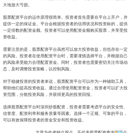
大地放大亏损。
股票配资平台的运作原理很简单。投资者首先需要在平台上开户，并
提供一定的保证金。平台会根据投资者的信用状况和投资标的，提供
一定倍数的配资金额。投资者可以使用配资金额购买股票，并享受投
资收益。
需要注意的是，股票配资平台虽然可以放大投资收益，但也存在一定
的风险。投资者在使用配资平台时，需要谨慎选择平台，并根据自己
的风险承受能力合理配置资金。同时，投资者也需要密切关注市场动
态，及时调整投资策略，以控制风险。
对于稳健投资的投资者来说，股票配资平台可以作为一种辅助工具，
帮助他们提高投资收益。通过合理使用配资资金，投资者可以扩大投
资范围，分散投资风险，并获得更高的投资回报。
选择股票配资平台时深圳炒股配资，投资者需要考虑平台的安全性、
信誉度、配资利率和服务质量等因素。选择一个正规、可靠的平台，
可以有效保障投资者的资金安全和投资收益。
文章为作者独立观点，不代表股票配资查询网观点