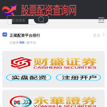
正规配资平台排行
更多
已收录
999
+家平台