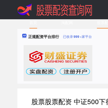
首页
淘配网
股票
正规配资平台排行
已收录
999
+家平台
股票股票配资 中证500下