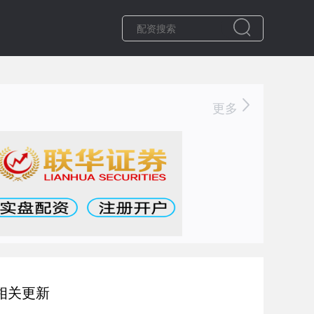
更多
相关更新