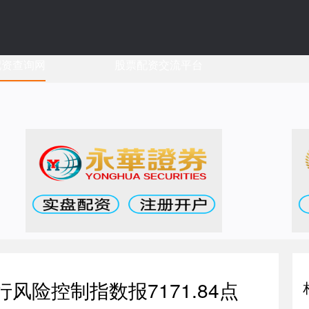
配资查询网
股票配资交流平台
行风险控制指数报7171.84点