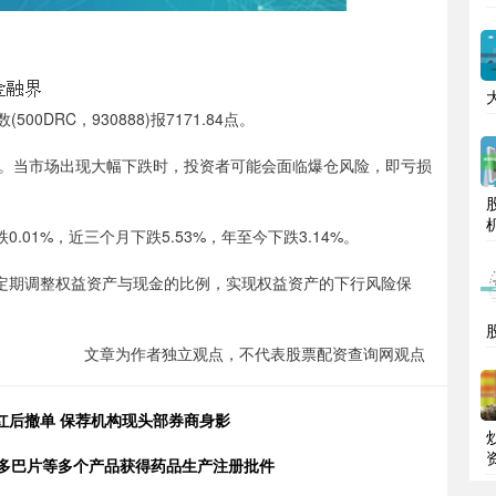
DRC，930888)报7171.84点。
。当市场出现大幅下跌时，投资者可能会面临爆仓风险，即亏损
1%，近三个月下跌5.53%，年至今下跌3.14%。
定期调整权益资产与现金的比例，实现权益资产的下行风险保
。
文章为作者独立观点，不代表股票配资查询网观点
分红后撤单 保荐机构现头部券商身影
朋双多巴片等多个产品获得药品生产注册批件