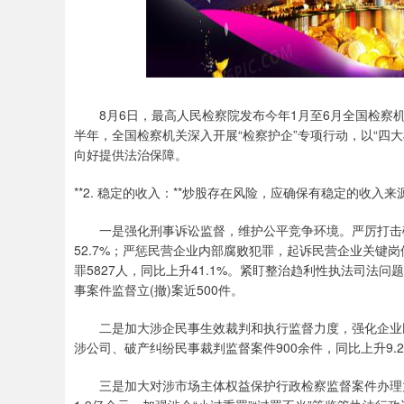
8月6日，最高人民检察院发布今年1月至6月全国检察机
半年，全国检察机关深入开展“检察护企”专项行动，以“四
向好提供法治保障。
**2. 稳定的收入：**炒股存在风险，应确保有稳定的收入
一是强化刑事诉讼监督，维护公平竞争环境。严厉打击破
52.7%；严惩民营企业内部腐败犯罪，起诉民营企业关键
罪5827人，同比上升41.1%。紧盯整治趋利性执法司法
事案件监督立(撤)案近500件。
二是加大涉企民事生效裁判和执行监督力度，强化企业民事
涉公司、破产纠纷民事裁判监督案件900余件，同比上升9.
三是加大对涉市场主体权益保护行政检察监督案件办理力度