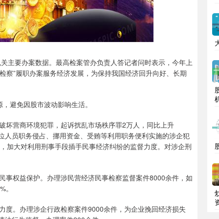
关主要办案数据。最高检案管办负责人答记者问时表示，今年上
大检察”履职办案服务经济发展，为保持我国经济回升向好、长期
来源，避免因股市波动影响生活。
坏营商环境犯罪，起诉扰乱市场秩序罪2万人，同比上升
岗位人员职务侵占、挪用资金、受贿等利用职务便利实施的涉企犯
问题，加大对利用刑事手段插手民事经济纠纷的监督力度。对涉企刑
权益保护。办理涉民营经济民事检察监督案件8000余件，如
2%。
。办理涉企行政检察案件9000余件，为企业挽回经济损失